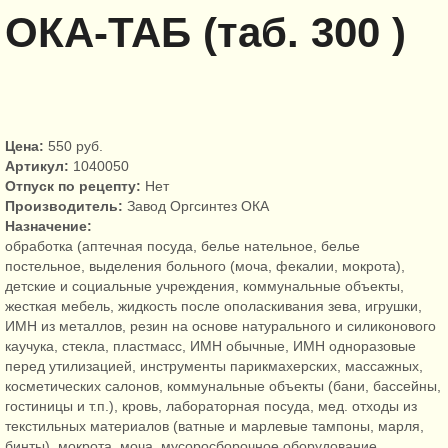
ОКА-ТАБ (таб. 300 )
Цена:
550 руб.
Артикул:
1040050
Отпуск по рецепту:
Нет
Производитель:
Завод Оргсинтез ОКА
Назначение:
обработка (аптечная посуда, белье нательное, белье
постельное, выделения больного (моча, фекалии, мокрота),
детские и социальные учреждения, коммунальные объекты,
жесткая мебель, жидкость после ополаскивания зева, игрушки,
ИМН из металлов, резин на основе натурального и силиконового
каучука, стекла, пластмасс, ИМН обычные, ИМН одноразовые
перед утилизацией, инструменты парикмахерских, массажных,
косметических салонов, коммунальные объекты (бани, бассейны,
гостиницы и т.п.), кровь, лабораторная посуда, мед. отходы из
текстильных материалов (ватные и марлевые тампоны, марля,
бинты), мокрота, моча, мусоросборочное оборудование,