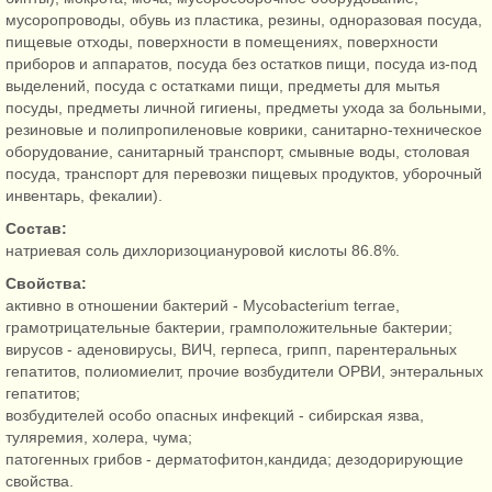
мусоропроводы, обувь из пластика, резины, одноразовая посуда,
пищевые отходы, поверхности в помещениях, поверхности
приборов и аппаратов, посуда без остатков пищи, посуда из-под
выделений, посуда с остатками пищи, предметы для мытья
посуды, предметы личной гигиены, предметы ухода за больными,
резиновые и полипропиленовые коврики, санитарно-техническое
оборудование, санитарный транспорт, смывные воды, столовая
посуда, транспорт для перевозки пищевых продуктов, уборочный
инвентарь, фекалии).
Состав:
натриевая соль дихлоризоциануровой кислоты 86.8%.
Свойства:
активно в отношении бактерий - Mycobacterium terrae,
грамотрицательные бактерии, грамположительные бактерии;
вирусов - аденовирусы, ВИЧ, герпеса, грипп, парентеральных
гепатитов, полиомиелит, прочие возбудители ОРВИ, энтеральных
гепатитов;
возбудителей особо опасных инфекций - сибирская язва,
туляремия, холера, чума;
патогенных грибов - дерматофитон,кандида; дезодорирующие
свойства.