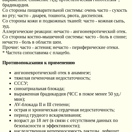
брадикардия.
Со стороны пищеварительной системы: очень часто - сухость
во рту; часто - диарея, тошнота, рвота, диспепсия.
Со стороны кожи и подкожных тканей: часто - кожная сыпь,
зуд.
Аллергические реакции: нечасто - ангионевротический отек.
Со стороны костно-мышечной системы: часто - боль в спине;
нечасто - боль в области шеи.
Прочие: часто - астения; нечасто - периферические отеки.
* Частота сопоставима с плацебо.
Противопоказания к применению
ангионевротический отек в анамнезе;
тяжелая печеночная недостаточность;
СССУ;
синоатриальная блокада;
выраженная брадикардия (ЧСС в покое менее 50 уд./
мин);
AV-блокада II и III степени;
острая и хроническая сердечная недостаточность;
период грудного вскармливания;
возраст до 18 лет (в связи с отсутствием данных по
безопасности и эффективности);
наследственная непереносимость лактозы, дефицит