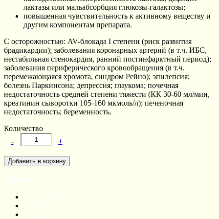
лактазы или мальабсорбция глюкозы-галактозы;
повышенная чувствительность к активному веществу и
другим компонентам препарата.
С осторожностью: AV-блокада I степени (риск развития
брадикардии); заболевания коронарных артерий (в т.ч. ИБС,
нестабильная стенокардия, ранний постинфарктный период);
заболевания периферического кровообращения (в т.ч.
перемежающаяся хромота, синдром Рейно); эпилепсия;
болезнь Паркинсона; депрессия; глаукома; почечная
недостаточность средней степени тяжести (КК 30-60 мл/мин,
креатинин сыворотки 105-160 мкмоль/л); печеночная
недостаточность; беременность.
Количество
-
+
Меню
О компании
СМИ о нас
Каталог