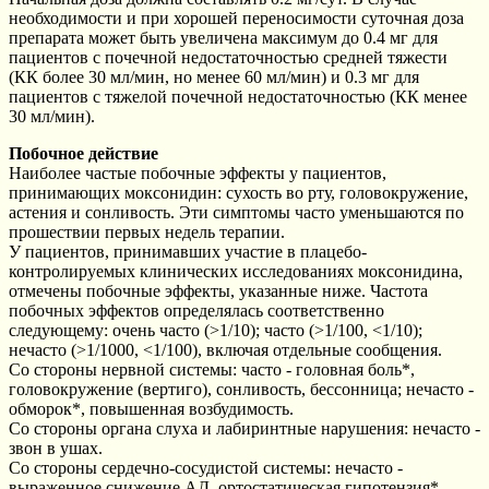
необходимости и при хорошей переносимости суточная доза
препарата может быть увеличена максимум до 0.4 мг для
пациентов с почечной недостаточностью средней тяжести
(КК более 30 мл/мин, но менее 60 мл/мин) и 0.3 мг для
пациентов с тяжелой почечной недостаточностью (КК менее
30 мл/мин).
Побочное действие
Наиболее частые побочные эффекты у пациентов,
принимающих моксонидин: сухость во рту, головокружение,
астения и сонливость. Эти симптомы часто уменьшаются по
прошествии первых недель терапии.
У пациентов, принимавших участие в плацебо-
контролируемых клинических исследованиях моксонидина,
отмечены побочные эффекты, указанные ниже. Частота
побочных эффектов определялась соответственно
следующему: очень часто (>1/10); часто (>1/100, <1/10);
нечасто (>1/1000, <1/100), включая отдельные сообщения.
Со стороны нервной системы: часто - головная боль*,
головокружение (вертиго), сонливость, бессонница; нечасто -
обморок*, повышенная возбудимость.
Со стороны органа слуха и лабиринтные нарушения: нечасто -
звон в ушах.
Со стороны сердечно-сосудистой системы: нечасто -
выраженное снижение АД, ортостатическая гипотензия*,