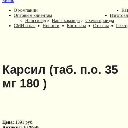
Меню
О компании
Ка
Оптовым клиентам
Изготовл
Наш склад
Наша команда
Схема проезда
СМИ о нас
Новости
Контакты
Отзывы
Реест
Карсил (таб. п.о. 35
мг 180 )
Цена:
1391 руб.
Артикул:
1028996